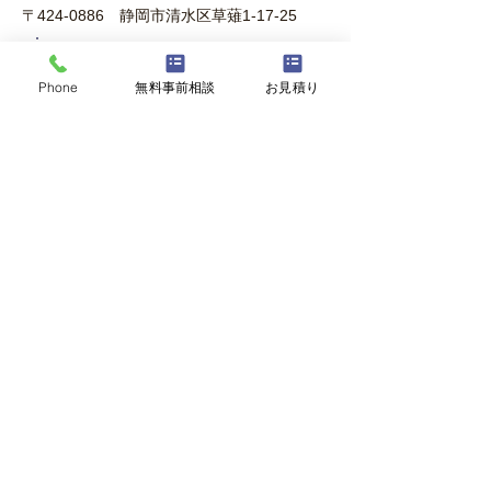
〒424-0886 静岡市清水区草薙1-17-25
＜電話＞
054-346-5558
[代表]
Phone
無料事前相談
お見積り
＜フリーダイヤル＞0120-521194
＜FAX＞054-346-4869
アクセス
・JR草薙駅より、徒歩で3分
・静鉄草薙駅より、徒歩で2分
会館情報
＜式場＞
・家族葬式場2室（最大20席）
・一般葬式場1室（最大120席）
＜控室＞
2室（各約5名程宿泊可）
浴室、トイレ